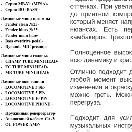
Серия MB-V1 (MESA)
›
оттенках. При увели
Серия BO (BASS)
›
до приятной компр
Ламповые мини преампы
который меняет нап
Fender clean №25
›
нюансах. Есть пе
Fender blues №25
›
Fender main base
›
хамбакеров. Трехпо
Bass overdrive pedal
›
Dynamic MIC preamp
›
Полноценное высок
Ламповые мини головы
›
всю динамику и крас
CHAMP TUBE MINI HEAD
›
FC TUBE MINI HEAD
›
Отлично подходит д
MR TUBE MINI HEAD
›
любой момент выкл
Ламповые оконечники
изменения и окраск
LOCOMOTIVE 3 SE
›
LOCOMOTIVE 5 PP
›
можно греть. Мож
LOCOMOTIVE 10 PP
›
перегруза.
LOCOMOTIVE PHONE
›
Пружинный ревербератор
›
Подходит для уси
Аналоговый кабсим CA-3
›
OU-POWER AMP
›
музыкальных инстр