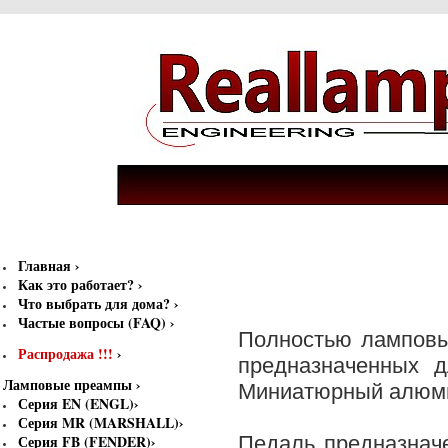
Главная
›
Как это работает?
›
Что выбрать для дома?
›
Частые вопросы (FAQ)
›
Полностью ламповы
Распродажа !!!
›
предназначенных 
Ламповые преампы
›
Миниатюрный алюмин
Серия EN (ENGL)
›
Серия MR (MARSHALL)
›
Серия FB (FENDER)
›
Педаль предназнач